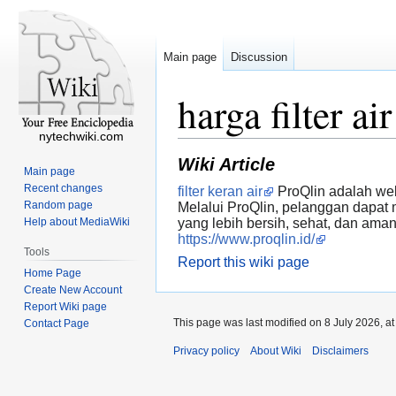
Main page
Discussion
harga filter air
nytechwiki.com
Wiki Article
Main page
Recent changes
filter keran air
ProQlin adalah web
Random page
Melalui ProQlin, pelanggan dapat m
Help about MediaWiki
yang lebih bersih, sehat, dan ama
https://www.proqlin.id/
Tools
Report this wiki page
Home Page
Create New Account
Report Wiki page
This page was last modified on 8 July 2026, at
Contact Page
Privacy policy
About Wiki
Disclaimers