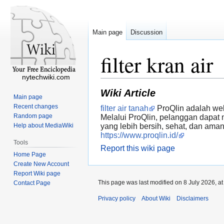
Main page
Discussion
filter kran air
nytechwiki.com
Wiki Article
Main page
Recent changes
filter air tanah
ProQlin adalah web
Random page
Melalui ProQlin, pelanggan dapat m
Help about MediaWiki
yang lebih bersih, sehat, dan ama
https://www.proqlin.id/
Tools
Report this wiki page
Home Page
Create New Account
Report Wiki page
This page was last modified on 8 July 2026, at
Contact Page
Privacy policy
About Wiki
Disclaimers